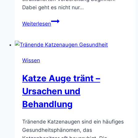
Dabei geht es nicht nur…
Bessere
Weiterlesen
Schulnoten
–
Lerntipps
für
Wissen
mehr
Erfolg
Katze Auge tränt –
in
der
Ursachen und
Schule
Behandlung
Tränende Katzenaugen sind ein häufiges
Gesundheitsphänomen, das