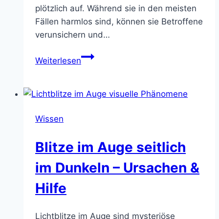
plötzlich auf. Während sie in den meisten
Fällen harmlos sind, können sie Betroffene
verunsichern und…
Wellenartiges
Weiterlesen
Flimmern
im
Auge
–
Wissen
Symptome
&
Blitze im Auge seitlich
Ursachen
im Dunkeln – Ursachen &
Hilfe
Lichtblitze im Auge sind mysteriöse