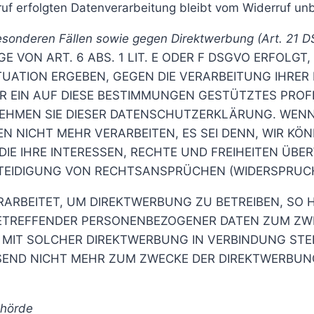
uf erfolgten Datenverarbeitung bleibt vom Widerruf unb
esonderen Fällen sowie gegen Direktwerbung (Art. 21 
ON ART. 6 ABS. 1 LIT. E ODER F DSGVO ERFOLGT, 
ITUATION ERGEBEN, GEGEN DIE VERARBEITUNG IHR
R EIN AUF DIESE BESTIMMUNGEN GESTÜTZTES PROFI
EHMEN SIE DIESER DATENSCHUTZERKLÄRUNG. WENN
N NICHT MEHR VERARBEITEN, ES SEI DENN, WIR K
IE IHRE INTERESSEN, RECHTE UND FREIHEITEN ÜBE
IDIGUNG VON RECHTSANSPRÜCHEN (WIDERSPRUCH N
RBEITET, UM DIREKTWERBUNG ZU BETREIBEN, SO HA
BETREFFENDER PERSONENBEZOGENER DATEN ZUM ZW
ES MIT SOLCHER DIREKTWERBUNG IN VERBINDUNG ST
SEND NICHT MEHR ZUM ZWECKE DER DIREKTWERBUN
ehörde