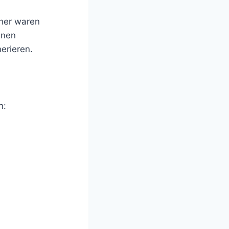
üher waren
nnen
erieren.
n: