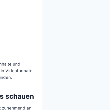
Inhalte und
in Videoformate,
inden.
os schauen
nt zunehmend an