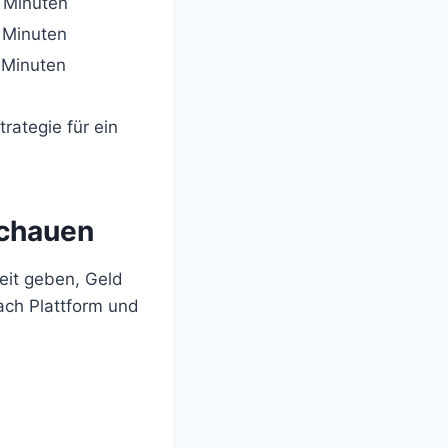
 Minuten
 Minuten
 Minuten
rategie für ein
schauen
keit geben, Geld
ach Plattform und